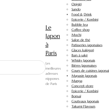
Onigiri
Sando
Food & Drink
Epicerie / Konbini
Bubble tea
Le
Coffee shop
Japon
Mochi
Salon de thé
à
Patisseries japonaises
Glaces kakigori
Paris
Bars à saké
Whisky Japonais
Les
Bières Japonaises
meilleures
Cours de cuisines japonai
adresses
Magasin Japonais
nippones
Manga
de Paris
Concept-store
Epicerie / Konbini
Bonsaï
Couteaux Japonais
Takumi Flavours