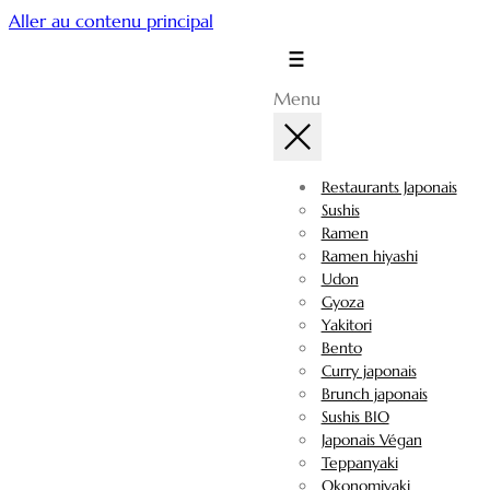
Aller au contenu principal
Menu
Restaurants Japonais
Sushis
Ramen
Ramen hiyashi
Udon
Gyoza
Yakitori
Bento
Curry japonais
Brunch japonais
Sushis BIO
Japonais Végan
Teppanyaki
Okonomiyaki