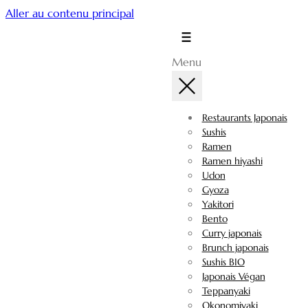
Aller au contenu principal
Menu
Restaurants Japonais
Sushis
Ramen
Ramen hiyashi
Udon
Gyoza
Yakitori
Bento
Curry japonais
Brunch japonais
Sushis BIO
Japonais Végan
Teppanyaki
Okonomiyaki