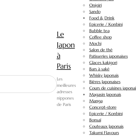
Onigiri
Sando
Food & Drink
Epicerie / Konbini
Bubble tea
Le
Coffee shop
Japon
Mochi
Salon de thé
à
Patisseries japonaises
Glaces kakigori
Paris
Bars à saké
Whisky Japonais
Les
Bières Japonaises
meilleures
Cours de cuisines japonai
adresses
Magasin Japonais
nippones
Manga
de Paris
Concept-store
Epicerie / Konbini
Bonsaï
Couteaux Japonais
Takumi Flavours