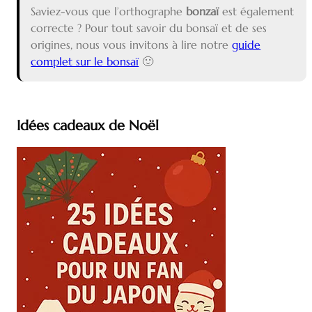
Saviez-vous que l’orthographe
bonzaï
est également
correcte ? Pour tout savoir du bonsaï et de ses
origines, nous vous invitons à lire notre
guide
complet sur le bonsaï
🙂
Idées cadeaux de Noël