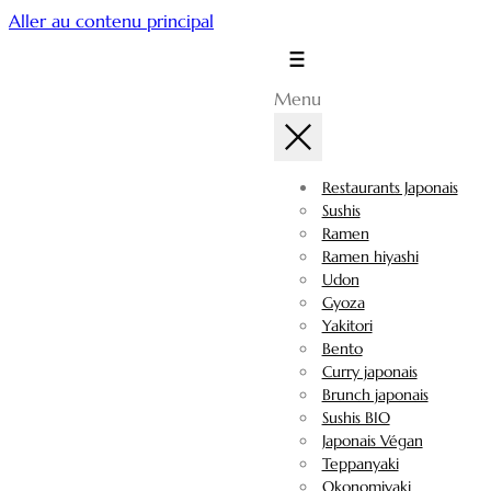
Aller au contenu principal
Menu
Restaurants Japonais
Sushis
Ramen
Ramen hiyashi
Udon
Gyoza
Yakitori
Bento
Curry japonais
Brunch japonais
Sushis BIO
Japonais Végan
Teppanyaki
Okonomiyaki