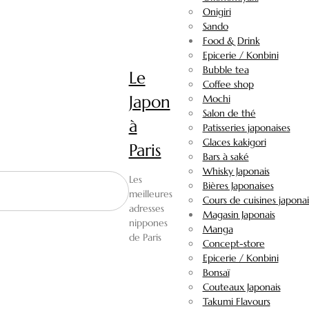
Onigiri
Sando
Food & Drink
Epicerie / Konbini
Bubble tea
Le
Coffee shop
Japon
Mochi
Salon de thé
à
Patisseries japonaises
Glaces kakigori
Paris
Bars à saké
Whisky Japonais
Les
Bières Japonaises
meilleures
Cours de cuisines japonai
adresses
Magasin Japonais
nippones
Manga
de Paris
Concept-store
Epicerie / Konbini
Bonsaï
Couteaux Japonais
Takumi Flavours