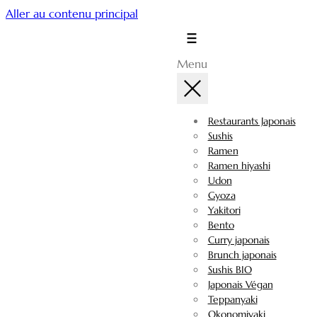
Aller au contenu principal
Menu
Restaurants Japonais
Sushis
Ramen
Ramen hiyashi
Udon
Gyoza
Yakitori
Bento
Curry japonais
Brunch japonais
Sushis BIO
Japonais Végan
Teppanyaki
Okonomiyaki