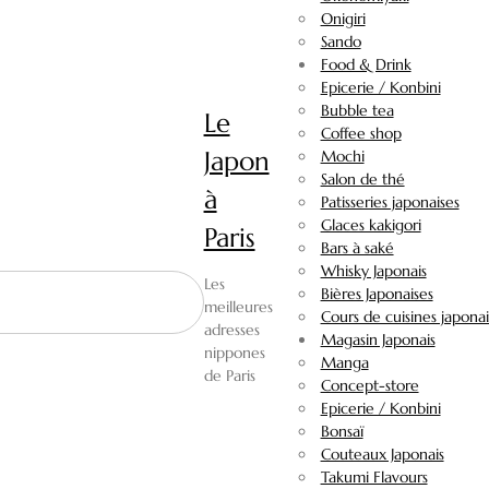
Onigiri
Sando
Food & Drink
Epicerie / Konbini
Bubble tea
Le
Coffee shop
Japon
Mochi
Salon de thé
à
Patisseries japonaises
Glaces kakigori
Paris
Bars à saké
Whisky Japonais
Les
Bières Japonaises
meilleures
Cours de cuisines japonai
adresses
Magasin Japonais
nippones
Manga
de Paris
Concept-store
Epicerie / Konbini
Bonsaï
Couteaux Japonais
Takumi Flavours