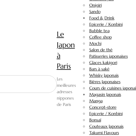
Onigiri
Sando
Food & Drink
Epicerie / Konbini
Bubble tea
Le
Coffee shop
Japon
Mochi
Salon de thé
à
Patisseries japonaises
Glaces kakigori
Paris
Bars à saké
Whisky Japonais
Les
Bières Japonaises
meilleures
Cours de cuisines japonai
adresses
Magasin Japonais
nippones
Manga
de Paris
Concept-store
Epicerie / Konbini
Bonsaï
Couteaux Japonais
Takumi Flavours