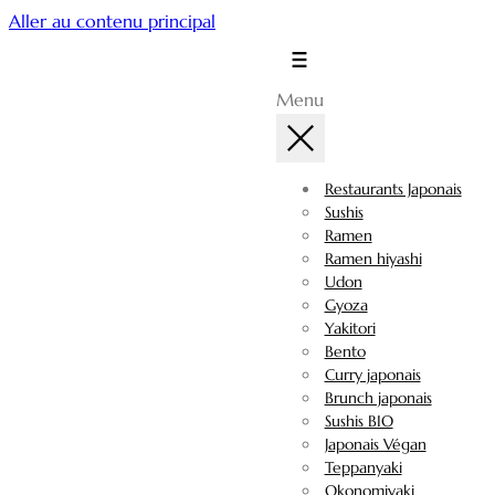
Aller au contenu principal
Menu
Restaurants Japonais
Sushis
Ramen
Ramen hiyashi
Udon
Gyoza
Yakitori
Bento
Curry japonais
Brunch japonais
Sushis BIO
Japonais Végan
Teppanyaki
Okonomiyaki