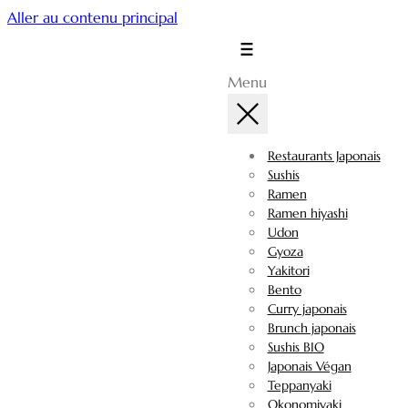
Aller au contenu principal
Menu
Restaurants Japonais
Sushis
Ramen
Ramen hiyashi
Udon
Gyoza
Yakitori
Bento
Curry japonais
Brunch japonais
Sushis BIO
Japonais Végan
Teppanyaki
Okonomiyaki