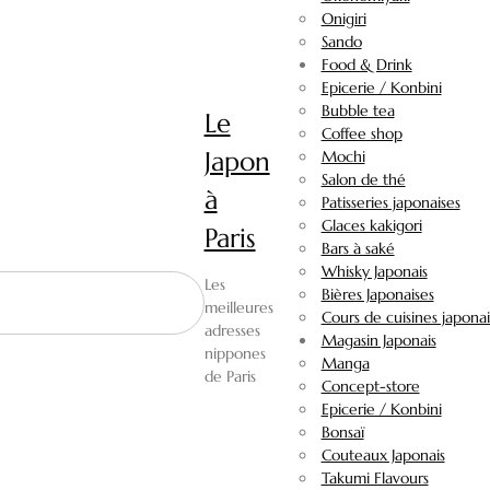
Onigiri
Sando
Food & Drink
Epicerie / Konbini
Bubble tea
Le
Coffee shop
Japon
Mochi
Salon de thé
à
Patisseries japonaises
Glaces kakigori
Paris
Bars à saké
Whisky Japonais
Les
Bières Japonaises
meilleures
Cours de cuisines japonai
adresses
Magasin Japonais
nippones
Manga
de Paris
Concept-store
Epicerie / Konbini
Bonsaï
Couteaux Japonais
Takumi Flavours